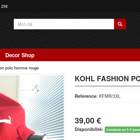
e 25€
Decor Shop
ion polo homme rouge
KOHL FASHION P
Reference:
KFMR/3XL
39,00 €
Disponibilité:
Livraison en 3-4 jour