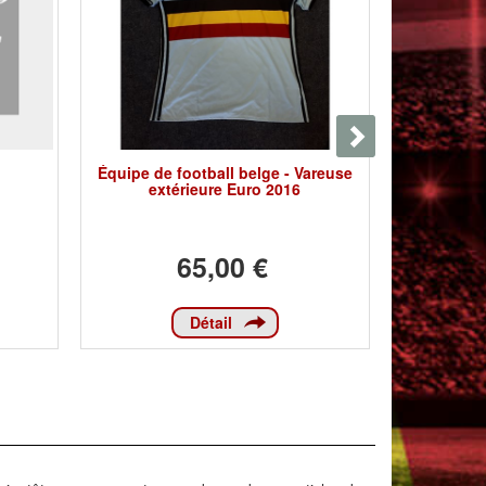
Équipe de football belge - Vareuse
Équipe de
extérieure Euro 2016
Sho
65,00 €
Détail