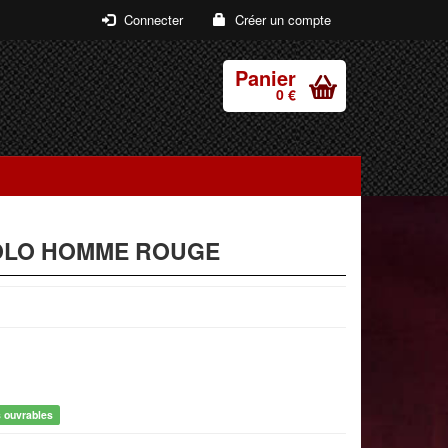
Connecter
Créer un compte
Panier
0 €
OLO HOMME ROUGE
s ouvrables