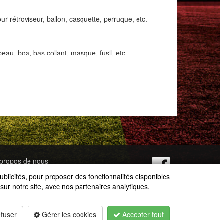
rétroviseur, ballon, casquette, perruque, etc.
u, boa, bas collant, masque, fusil, etc.
propos de nous
ntact
blicités, pour proposer des fonctionnalités disponibles
rvice clientèle
sur notre site, avec nos partenaires analytiques,
otection des données
nditions générales de vente
fuser
Gérer les cookies
Accepter tout
ntions légales