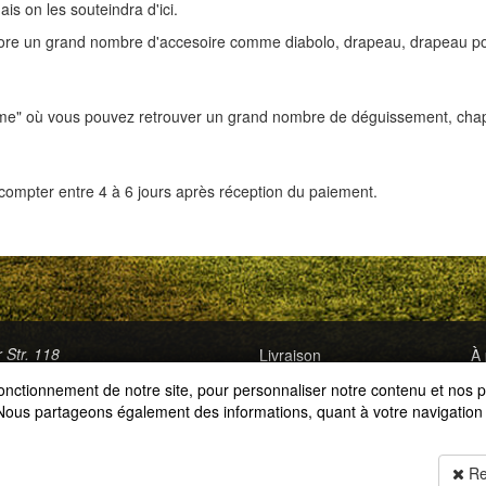
is on les souteindra d'ici.
ore un grand nombre d'accesoire comme diabolo, drapeau, drapeau pour 
me" où vous pouvez retrouver un grand nombre de déguissement, chapea
ut compter entre 4 à 6 jours après réception du paiement.
r Str. 118
Livraison
À 
Lontzen
Paiement
Co
nctionnement de notre site, pour personnaliser notre contenu et nos pu
0)87 784 858
Se
. Nous partageons également des informations, quant à votre navigation 
@kohl.be
Pr
Co
Re
Me