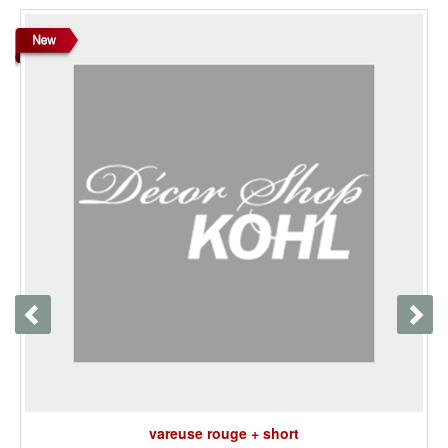
vareuse rouge + short