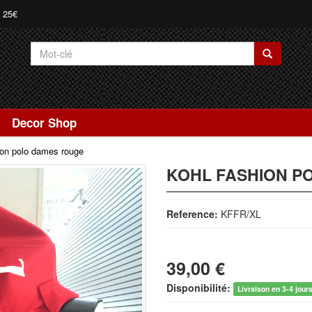
e 25€
Decor Shop
ion polo dames rouge
KOHL FASHION P
Reference:
KFFR/XL
39,00 €
Disponibilité:
Livraison en 3-4 jour