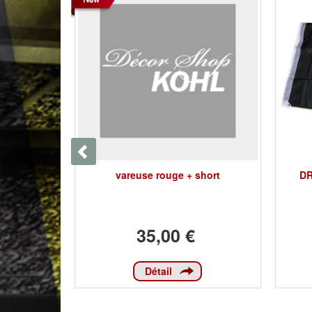
VE SKULL
vareuse rouge + short
DR
35,00 €
Détail