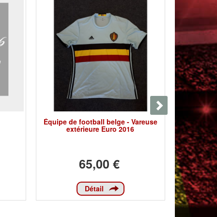
Équipe de football belge - Vareuse
Équipe de
extérieure Euro 2016
Sho
65,00 €
Détail