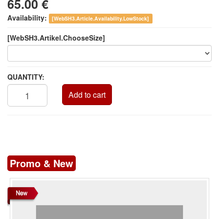
65.00 €
Availability:
[WebSH3.Article.Availability.LowStock]
[WebSH3.Artikel.ChooseSize]
QUANTITY:
Add to cart
Promo & New