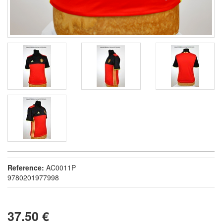
Reference:
AC0011P
9780201977998
37.50 €