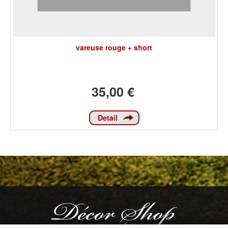
vareuse rouge + short
35,00 €
Detail