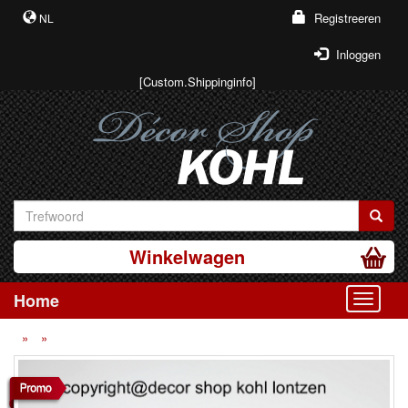
Registreeren
NL
Inloggen
[Custom.Shippinginfo]
Winkelwagen
Home
Toggle