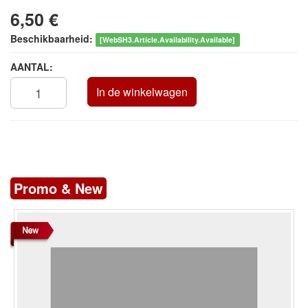
6,50 €
Beschikbaarheid:
[WebSH3.Article.Availability.Available]
AANTAL:
In de winkelwagen
Promo & New