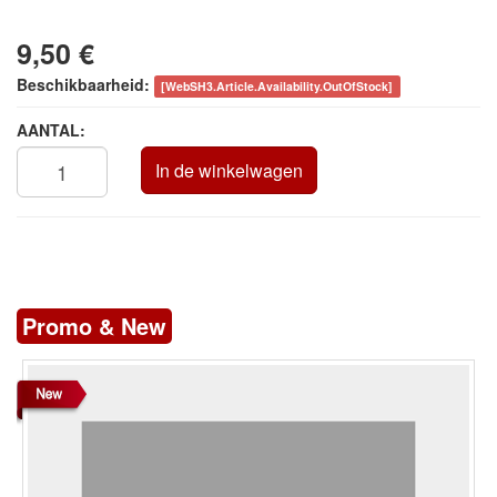
9,50 €
Beschikbaarheid:
[WebSH3.Article.Availability.OutOfStock]
AANTAL:
In de winkelwagen
Promo & New