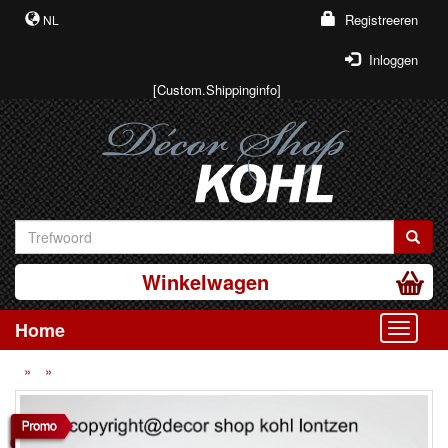
Registreeren
NL
Inloggen
[Custom.Shippinginfo]
Winkelwagen
Home
Toggle