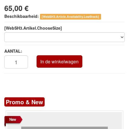
65,00 €
Beschikbaarheid:
[WebSH3.Article.Availability.LowStock]
[WebSH3.Artikel.ChooseSize]
AANTAL:
In de winkelwagen
Promo & New