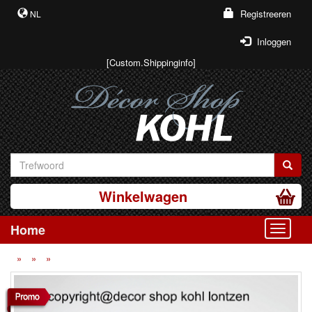
Registreeren
NL
Inloggen
[Custom.Shippinginfo]
Winkelwagen
Home
Toggle