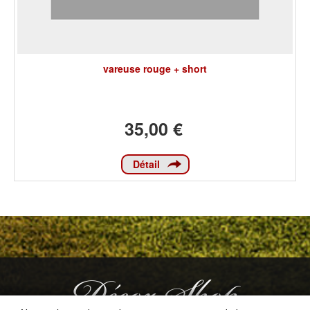
vareuse rouge + short
35,00 €
Détail