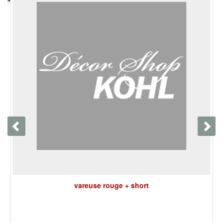
vareuse rouge + short