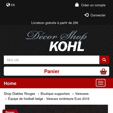
Créer un compte
FR
Connecter
Livraison gratuite à partir de 25€
Panier
Home
Toggle
Shop Diables Rouges
Boutique supporters
Vareuses
Équipe de football belge - Vareuse extérieure Euro 2016