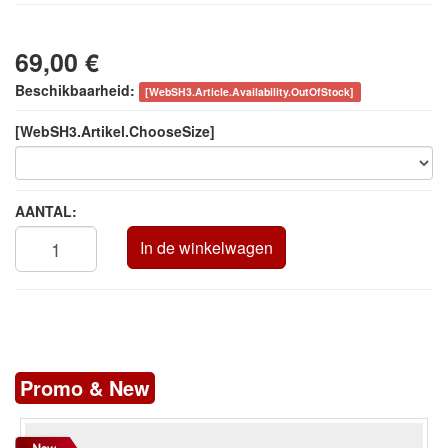
69,00 €
Beschikbaarheid:
[WebSH3.Article.Availability.OutOfStock]
[WebSH3.Artikel.ChooseSize]
AANTAL:
In de winkelwagen
Promo & New