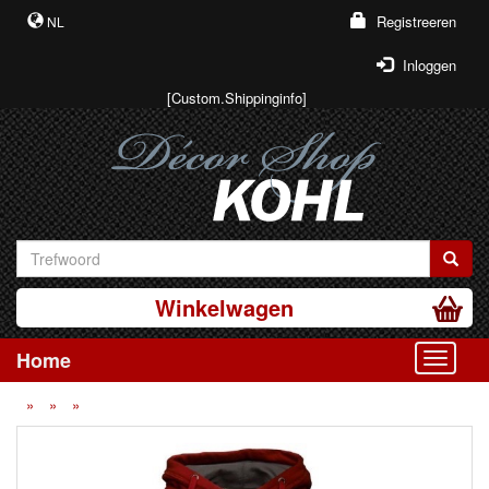
Registreeren
NL
Inloggen
[Custom.Shippinginfo]
Winkelwagen
Home
Toggle